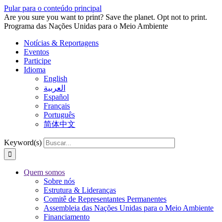
Pular para o conteúdo principal
Are you sure you want to print? Save the planet. Opt not to print.
Programa das Nações Unidas para o Meio Ambiente
Notícias & Reportagens
Eventos
Participe
Idioma
English
العربية
Español
Français
Português
简体中文
Keyword(s)
Quem somos
Sobre nós
Estrutura & Lideranças
Comitê de Representantes Permanentes
Assembleia das Nações Unidas para o Meio Ambiente
Financiamento