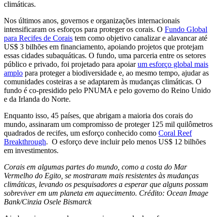
climáticas.
Nos últimos anos, governos e organizações internacionais
intensificaram os esforços para proteger os corais. O
Fundo Global
para Recifes de Corais
tem como objetivo canalizar e alavancar até
US$ 3 bilhões em financiamento, apoiando projetos que protejam
essas cidades subaquáticas. O fundo, uma parceria entre os setores
público e privado, foi projetado para apoiar
um esforço global mais
amplo
para proteger a biodiversidade e, ao mesmo tempo, ajudar as
comunidades costeiras a se adaptarem às mudanças climáticas. O
fundo é co-presidido pelo PNUMA e pelo governo do Reino Unido
e da Irlanda do Norte.
Enquanto isso, 45 países, que abrigam a maioria dos corais do
mundo, assinaram um compromisso de proteger 125 mil quilômetros
quadrados de recifes, um esforço conhecido como
Coral Reef
Breakthrough
. O esforço deve incluir pelo menos US$ 12 bilhões
em investimentos.
Corais em algumas partes do mundo, como a costa do Mar
Vermelho do Egito, se mostraram mais resistentes às mudanças
climáticas, levando os pesquisadores a esperar que alguns possam
sobreviver em um planeta em aquecimento. Crédito: Ocean Image
Bank/Cinzia Osele Bismarck