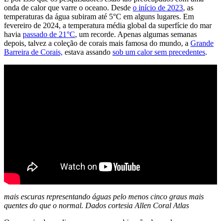
onda de calor que varre o oceano. Desde
o início de 2023
, as
temperaturas da água subiram até 5°C em alguns lugares. Em
fevereiro de 2024, a temperatura média global da superfície do mar
havia
passado de 21°C
, um recorde. Apenas algumas semanas
depois, talvez a coleção de corais mais famosa do mundo, a
Grande
Barreira de Corais,
estava assando
sob um calor sem precedentes
.
mais escuras representando águas pelo menos cinco graus mais
quentes do que o normal. Dados cortesia Allen Coral Atlas