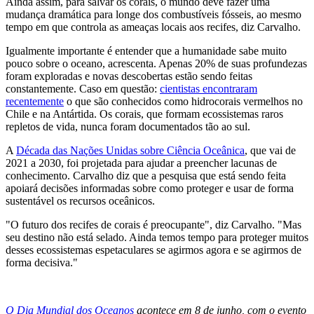
Ainda assim, para salvar os corais, o mundo deve fazer uma
mudança dramática para longe dos combustíveis fósseis, ao mesmo
tempo em que controla as ameaças locais aos recifes, diz Carvalho.
Igualmente importante é entender que a humanidade sabe muito
pouco sobre o oceano, acrescenta. Apenas 20% de suas profundezas
foram exploradas e novas descobertas estão sendo feitas
constantemente. Caso em questão:
cientistas encontraram
recentemente
o que são conhecidos como hidrocorais vermelhos no
Chile e na Antártida. Os corais, que formam ecossistemas raros
repletos de vida, nunca foram documentados tão ao sul.
A
Década das Nações Unidas sobre Ciência Oceânica
, que vai de
2021 a 2030, foi projetada para ajudar a preencher lacunas de
conhecimento. Carvalho diz que a pesquisa que está sendo feita
apoiará decisões informadas sobre como proteger e usar de forma
sustentável os recursos oceânicos.
"O futuro dos recifes de corais é preocupante", diz Carvalho. "Mas
seu destino não está selado. Ainda temos tempo para proteger muitos
desses ecossistemas espetaculares se agirmos agora e se agirmos de
forma decisiva."
O Dia Mundial dos Oceanos
acontece em 8 de junho, com o evento