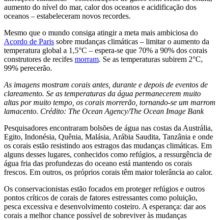
aumento do nível do mar, calor dos oceanos e acidificação dos
oceanos – estabeleceram novos recordes.
Mesmo que o mundo consiga atingir a meta mais ambiciosa do
Acordo de Paris
sobre mudanças climáticas – limitar o aumento da
temperatura global a 1,5°C – espera-se que 70% a 90% dos corais
construtores de recifes
morram
. Se as temperaturas subirem 2°C,
99% perecerão.
As imagens mostram corais antes, durante e depois de eventos de
clareamento. Se as temperaturas da água permanecerem muito
altas por muito tempo, os corais morrerão, tornando-se um marrom
lamacento. Crédito: The Ocean Agency/The Ocean Image Bank
Pesquisadores encontraram bolsões de água nas costas da Austrália,
Egito, Indonésia, Quênia, Malásia, Arábia Saudita, Tanzânia e onde
os corais estão resistindo aos estragos das mudanças climáticas. Em
alguns desses lugares, conhecidos como refúgios, a ressurgência de
água fria das profundezas do oceano está mantendo os corais
frescos. Em outros, os próprios corais têm maior tolerância ao calor.
Os conservacionistas estão focados em proteger refúgios e outros
pontos críticos de corais de fatores estressantes como poluição,
pesca excessiva e desenvolvimento costeiro. A esperança: dar aos
corais a melhor chance possível de sobreviver às mudanças