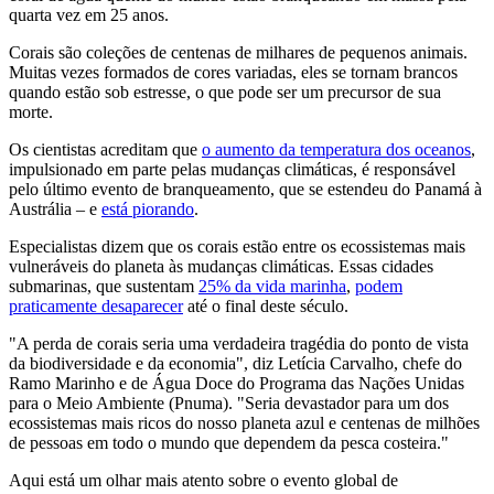
quarta vez em 25 anos.
Corais são coleções de centenas de milhares de pequenos animais.
Muitas vezes formados de cores variadas, eles se tornam brancos
quando estão sob estresse, o que pode ser um precursor de sua
morte.
Os cientistas acreditam que
o aumento da temperatura dos oceanos
,
impulsionado em parte pelas mudanças climáticas, é responsável
pelo último evento de branqueamento, que se estendeu do Panamá à
Austrália – e
está piorando
.
Especialistas dizem que os corais estão entre os ecossistemas mais
vulneráveis do planeta às mudanças climáticas. Essas cidades
submarinas, que sustentam
25% da vida marinha
,
podem
praticamente desaparecer
até o final deste século.
"A perda de corais seria uma verdadeira tragédia do ponto de vista
da biodiversidade e da economia", diz Letícia Carvalho, chefe do
Ramo Marinho e de Água Doce do Programa das Nações Unidas
para o Meio Ambiente (Pnuma). "Seria devastador para um dos
ecossistemas mais ricos do nosso planeta azul e centenas de milhões
de pessoas em todo o mundo que dependem da pesca costeira."
Aqui está um olhar mais atento sobre o evento global de