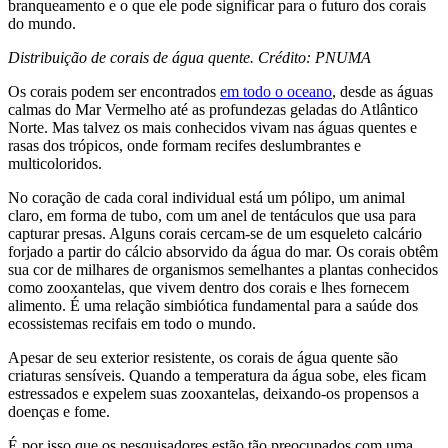
branqueamento e o que ele pode significar para o futuro dos corais
do mundo.
Distribuição de corais de água quente. Crédito: PNUMA
Os corais podem ser encontrados
em todo o oceano
, desde as águas
calmas do Mar Vermelho até as profundezas geladas do Atlântico
Norte. Mas talvez os mais conhecidos vivam nas águas quentes e
rasas dos trópicos, onde formam recifes deslumbrantes e
multicoloridos.
No coração de cada coral individual está um pólipo, um animal
claro, em forma de tubo, com um anel de tentáculos que usa para
capturar presas. Alguns corais cercam-se de um esqueleto calcário
forjado a partir do cálcio absorvido da água do mar. Os corais obtêm
sua cor de milhares de organismos semelhantes a plantas conhecidos
como zooxantelas, que vivem dentro dos corais e lhes fornecem
alimento. É uma relação simbiótica fundamental para a saúde dos
ecossistemas recifais em todo o mundo.
Apesar de seu exterior resistente, os corais de água quente são
criaturas sensíveis. Quando a temperatura da água sobe, eles ficam
estressados e expelem suas zooxantelas, deixando-os propensos a
doenças e fome.
É por isso que os pesquisadores estão tão preocupados com uma