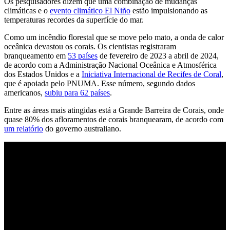
Os pesquisadores dizem que uma combinação de mudanças
climáticas e o
evento climático El Niño
estão impulsionando as
temperaturas recordes da superfície do mar.
Como um incêndio florestal que se move pelo mato, a onda de calor
oceânica devastou os corais. Os cientistas registraram
branqueamento em
53 países
de fevereiro de 2023 a abril de 2024,
de acordo com a Administração Nacional Oceânica e Atmosférica
dos Estados Unidos e a
Iniciativa Internacional de Recifes de Coral
,
que é apoiada pelo PNUMA. Esse número, segundo dados
americanos,
subiu para 62 países
.
Entre as áreas mais atingidas está a Grande Barreira de Corais, onde
quase 80% dos afloramentos de corais branquearam, de acordo com
um relatório
do governo australiano.