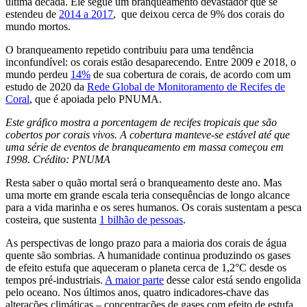
última década. Ele segue um branqueamento devastador que se
estendeu de
2014 a 2017
, que deixou cerca de 9% dos corais do
mundo mortos.
O branqueamento repetido contribuiu para uma tendência
inconfundível: os corais estão desaparecendo. Entre 2009 e 2018, o
mundo perdeu
14%
de sua cobertura de corais, de acordo com um
estudo de 2020 da
Rede Global de Monitoramento de Recifes de
Coral
, que é apoiada pelo PNUMA.
Este gráfico mostra a porcentagem de recifes tropicais que são
cobertos por corais vivos. A cobertura manteve-se estável até que
uma série de eventos de branqueamento em massa começou em
1998. Crédito: PNUMA
Resta saber o quão mortal será o branqueamento deste ano. Mas
uma morte em grande escala teria consequências de longo alcance
para a vida marinha e os seres humanos. Os corais sustentam a pesca
costeira, que sustenta
1 bilhão de pessoas
.
As perspectivas de longo prazo para a maioria dos corais de água
quente são sombrias. A humanidade continua produzindo os gases
de efeito estufa que aqueceram o planeta cerca de 1,2°C desde os
tempos pré-industriais.
A maior parte
desse calor está sendo engolida
pelo oceano. Nos últimos anos, quatro indicadores-chave das
alterações climáticas – concentrações de gases com efeito de estufa,