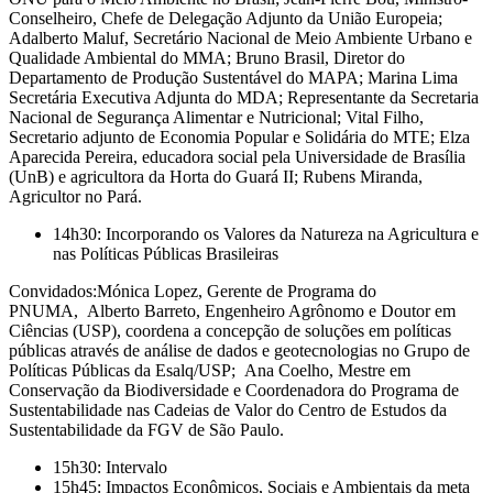
Conselheiro, Chefe de Delegação Adjunto da União Europeia;
Adalberto Maluf, Secretário Nacional de Meio Ambiente Urbano e
Qualidade Ambiental do MMA; Bruno Brasil, Diretor do
Departamento de Produção Sustentável do MAPA; Marina Lima
Secretária Executiva Adjunta do MDA; Representante da Secretaria
Nacional de Segurança Alimentar e Nutricional; Vital Filho,
Secretario adjunto de Economia Popular e Solidária do MTE; Elza
Aparecida Pereira, educadora social pela Universidade de Brasília
(UnB) e agricultora da Horta do Guará II; Rubens Miranda,
Agricultor no Pará.
14h30: Incorporando os Valores da Natureza na Agricultura e
nas Políticas Públicas Brasileiras
Convidados:Mónica Lopez, Gerente de Programa do
PNUMA, Alberto Barreto, Engenheiro Agrônomo e Doutor em
Ciências (USP), coordena a concepção de soluções em políticas
públicas através de análise de dados e geotecnologias no Grupo de
Políticas Públicas da Esalq/USP; Ana Coelho, Mestre em
Conservação da Biodiversidade e Coordenadora do Programa de
Sustentabilidade nas Cadeias de Valor do Centro de Estudos da
Sustentabilidade da FGV de São Paulo.
15h30: Intervalo
15h45: Impactos Econômicos, Sociais e Ambientais da meta