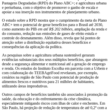
Pastagens Degradadas (RPD) do Plano ABC+; e agricultura urbana
e periurbana, com o objetivo de promover o ganho de escala e
apoiar a sua inserção nos instrumentos de planejamento urbano.
O estudo sobre a RPD mostra que o cumprimento da meta do Plano
ABC+ tem o potencial de gerar benefícios para o Brasil até 2030,
como aumento do PIB
em até R$ 202 bilhões
, ampliação da renda e
do consumo, redução nas emissões de gases de efeito estufa e
controle do desmatamento. Além disso, revela que há pontos de
atenção sobre a distribuição equitativa desses benefícios e
consequências da aplicação da política.
As pesquisas sobre a agricultura urbana sustentável geraram
evidências substanciais dos seus múltiplos benefícios, que abrangem
desde a segurança alimentar e nutricional até a geração de emprego
e renda. Os estudos do Instituto Escolha em parceria com a Urbem e
com colaboração do TEEBAgriFood revelaram, por exemplo,
cenários na região de São Paulo com potencial de produção de
alimentos frescos e nutritivos para 21 milhões de habitantes,
utilizando áreas improdutivas.
Outros campos de benefícios também são associados à promoção da
saúde, da educação e do enfrentamento da crise climática,
especialmente mitigando riscos com ilhas de calor e enchentes. Em
São Paulo, há projeção de redução de temperatura de até 0,2º com a