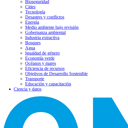
Bioseguridad
Cities
Tecnología
Desastres y conflictos
Energía
Medio ambiente bajo revisión
Gobernanza ambiental
Industria extractiva
Bosques
Agua
Igualdad de género
Economía verde
Océanos y mares
Eficiencia de recursos
Objetivos de Desarrollo Sostenible
Transporte
Educación y capacitación
Ciencia y datos