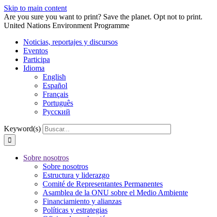
Skip to main content
Are you sure you want to print? Save the planet. Opt not to print.
United Nations Environment Programme
Noticias, reportajes y discursos
Eventos
Participa
Idioma
English
Español
Français
Português
Русский
Keyword(s)
Sobre nosotros
Sobre nosotros
Estructura y liderazgo
Comité de Representantes Permanentes
Asamblea de la ONU sobre el Medio Ambiente
Financiamiento y alianzas
Políticas y estrategias