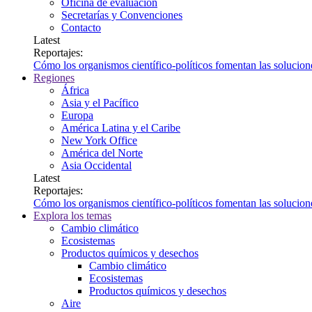
Oficina de evaluación
Secretarías y Convenciones
Contacto
Latest
Reportajes:
Cómo los organismos científico-políticos fomentan las soluciones
Regiones
África
Asia y el Pacífico
Europa
América Latina y el Caribe
New York Office
América del Norte
Asia Occidental
Latest
Reportajes:
Cómo los organismos científico-políticos fomentan las soluciones
Explora los temas
Cambio climático
Ecosistemas
Productos químicos y desechos
Cambio climático
Ecosistemas
Productos químicos y desechos
Aire