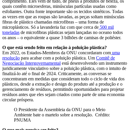
comprimento. Eles vêm de tudo, de pneus a produtos de beleza, os
quais contêm microesferas, minúsculas partículas usadas como
esfoliantes. Outra fonte importante são os tecidos sintéticos. Todas
as vezes em que as roupas são lavadas, as peças soltam minúsculas
fibras de plástico chamadas microfibras – uma forma de
microplásticos. Só a lavanderia faz com que cerca de
500 mil
toneladas
de microfibras plásticas sejam lançadas no oceano todos
os anos – o equivalente a quase 3 bilhões de camisas de poliéster.
O que está sendo feito em relação à poluição plástica?
Em 2022, os Estados-Membros da ONU concordaram com
uma
resolução
para acabar com a poluição plástica. Um
Comitê de
Negociação Intergovernamental
está desenvolvendo um instrumento
juridicamente vinculativo sobre a poluição plástica, com o intuito de
finalizá-lo até o final de 2024. Criticamente, as conversas se
concentraram em medidas que consideram todo o ciclo de vida dos
plásticos, desde a extração e design do produto até a produção e o
gerenciamento de resíduos, permitindo oportunidades para projetar
resíduos antes que eles sejam criados como parte de uma economia
circular próspera.
O Presidente da Assembleia da ONU para o Meio
Ambiente bate o martelo sobre a resolução. Crédito:
PNUMA
O que mais precisa ser feito?