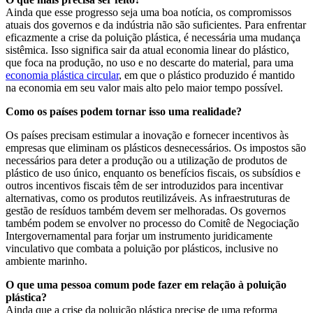
Ainda que esse progresso seja uma boa notícia, os compromissos
atuais dos governos e da indústria não são suficientes. Para enfrentar
eficazmente a crise da poluição plástica, é necessária uma mudança
sistêmica. Isso significa sair da atual economia linear do plástico,
que foca na produção, no uso e no descarte do material, para uma
economia plástica circular
, em que o plástico produzido é mantido
na economia em seu valor mais alto pelo maior tempo possível.
Como os países podem tornar isso uma realidade?
Os países precisam estimular a inovação e fornecer incentivos às
empresas que eliminam os plásticos desnecessários. Os impostos são
necessários para deter a produção ou a utilização de produtos de
plástico de uso único, enquanto os benefícios fiscais, os subsídios e
outros incentivos fiscais têm de ser introduzidos para incentivar
alternativas, como os produtos reutilizáveis. As infraestruturas de
gestão de resíduos também devem ser melhoradas. Os governos
também podem se envolver no processo do Comitê de Negociação
Intergovernamental para forjar um instrumento juridicamente
vinculativo que combata a poluição por plásticos, inclusive no
ambiente marinho.
O que uma pessoa comum pode fazer em relação à poluição
plástica?
Ainda que a crise da poluição plástica precise de uma reforma