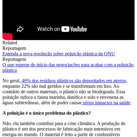
Related
Reportagem
Entenda a nova resolução sobre poluição plástica da ONU
Reportagem
O que esperar do início das negociações para acabar com a poluição
plástica
No geral,
46% dos resíduos plásticos são depositados em aterros
,
enquanto 22% são mal geridos e se transformam em lixo. Ao
contrário de outros materiais, o plástico não se biodegrada. Essa
poluição sufoca a fauna marinha, danifica o solo e envenena as
águas subterrâneas, além de poder causar
sérios impactos na saúde
.
A poluição é o único problema do plástico?
Não, ela também contribui para a crise climática. A produção de
plástico é um dos processos de fabricação mais intensivos em
energia no mundo. O material é feito a partir de combustíveis