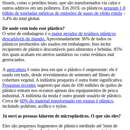
fósseis, como o petróleo bruto, que são transformados via calor e
outros aditivos em um polímero. Em 2019, os plásticos
geraram 1,8
bilhão de toneladas métricas de emissões de gases de efeito estufa
–
3,4% do total global.
De onde vem todo esse plástico?
O setor de embalagens é o
maior gerador de resíduos plásticos
descartáveis do mundo.
Aproximadamente 36% de todos os
plásticos produzidos são usados em embalagens. Isso inclui
recipientes de plástico descartáveis para alimentos e bebidas, 85%
dos quais acabam em aterros sanitários ou como resíduos mal
gerenciados.
A
agricultura
é outra área em que o plástico é onipresente: ele é
usado em tudo, desde revestimentos de sementes até filmes de
cobertura vegetal. A indústria pesqueira é outra fonte significativa.
Pesquisas recentes
sugerem que mais de 100 milhões de quilos de
plástico entram nos oceanos apenas dos equipamentos de pesca
industrial. A indústria da moda é outro grande usuário de plástico.
Cerca de
60% do material transformado em roupas é plástico
,
incluindo poliéster, acrílico e nylon.
Já ouvi as pessoas falarem de microplásticos. O que são eles?
Eles são pequenos fragmentos de plástico medindo até 5mm de