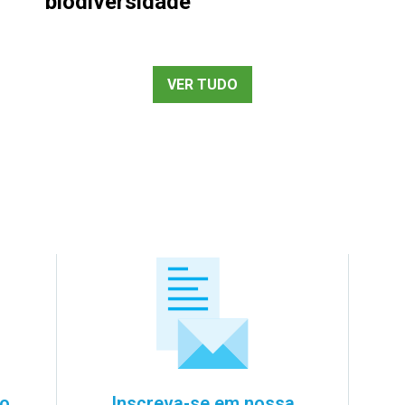
biodiversidade
VER TUDO
so
Inscreva-se em nossa