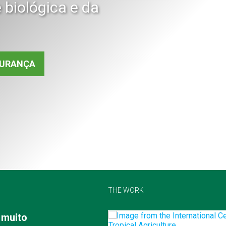
 biológica e da
GURANÇA
THE WORK
 muito