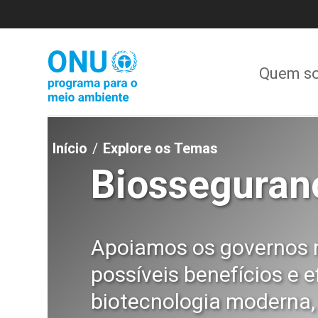
Pular
para
o
conteúdo
principal
Quem s
Início
Explore os Temas
Biosseguran
Apoiamos os governos n
possíveis benefícios e e
biotecnologia moderna,