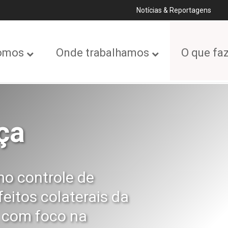
Notícias & Reportagens
omos
Onde trabalhamos
O que fa
ça
o controle de
feitos colaterais da
 com foco na