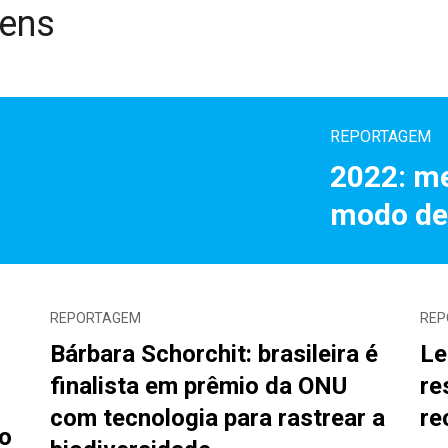
gens
REPORTAGEM
2022: m
modo de
REPORTAGEM
REP
Bárbara Schorchit: brasileira é
Le
finalista em prêmio da ONU
re
com tecnologia para rastrear a
re
o