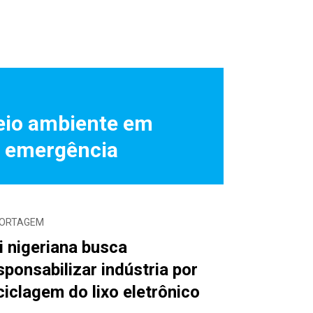
eio ambiente em
 emergência
ORTAGEM
i nigeriana busca
sponsabilizar indústria por
ciclagem do lixo eletrônico