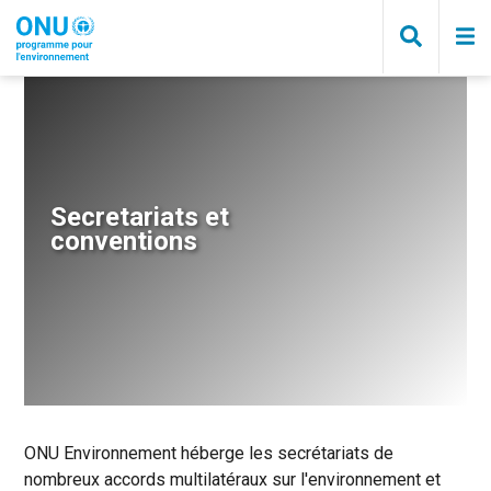
Skip
to
main
content
Breadcrumb
Secretariats et
conventions
ONU Environnement héberge les secrétariats de
nombreux accords multilatéraux sur l'environnement et