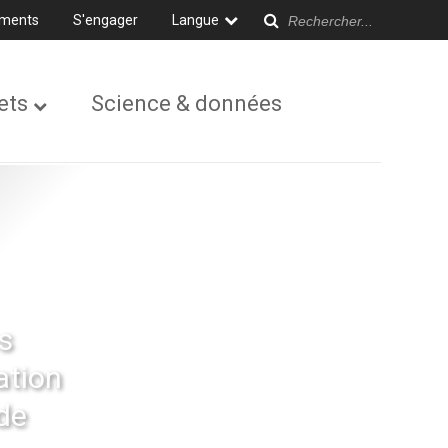
ments
S'engager
Langue
ets
Science & données
s
ation
 de