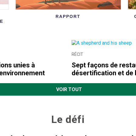
RAPPORT
LE
RÉCIT
ons unies à
Sept façons de restau
l'environnement
désertification et de
VOIR TOUT
Le défi