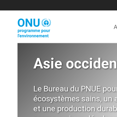
Skip
to
main
content
A
Asie occiden
Le Bureau du PNUE pour
écosystèmes sains, un 
et une production durabl