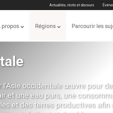
Actualités, récits et discours
Événe
 propos
Régions
Parcourir les suj
tale
 l’Asie occidentale œuvre pour de
air et une eau purs, une consomm
es et des terres productives afin