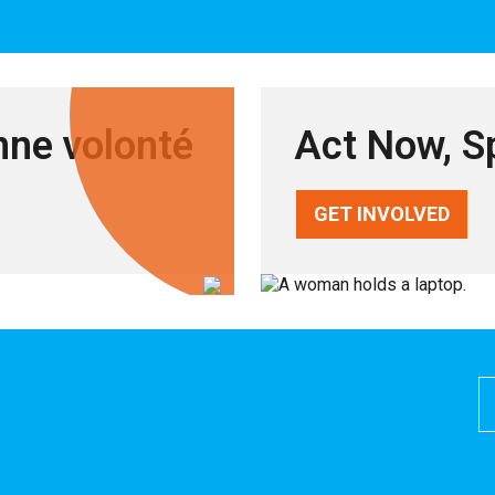
ne volonté
Act Now, S
GET INVOLVED