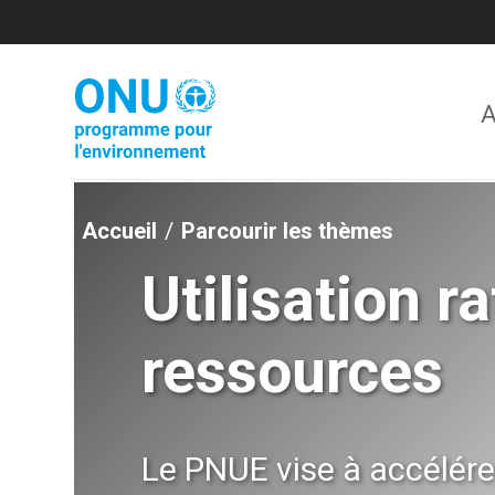
Skip
to
main
content
A
Accueil
Parcourir les thèmes
Utilisation r
ressources
Le PNUE vise à accélérer