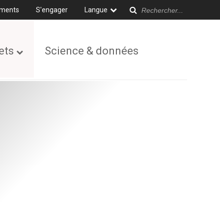
ments
S'engager
Langue
ets
Science & données