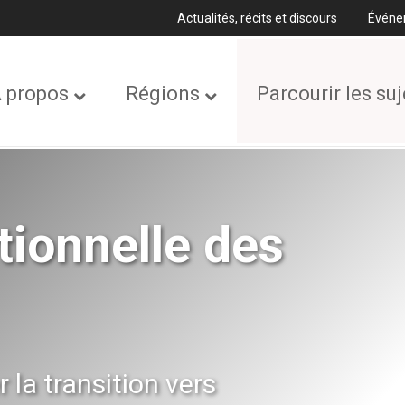
Actualités, récits et discours
Événe
 propos
Régions
Parcourir les suj
ationnelle des
 la transition vers