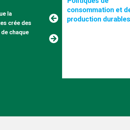
iques de
Initiative "Cycle
ommation et de
ue la
uction durables
tes crée des
re de chaque