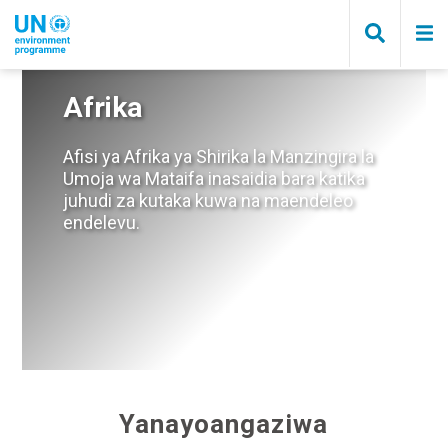
Skip
to
main
content
Afrika
Afisi ya Afrika ya Shirika la Manzingira la
Umoja wa Mataifa inasaidia bara katika
juhudi za kutaka kuwa na maendeleo
endelevu.
Cecile Ndjebet Inspiration and Action Champions of the Earth
Yanayoangaziwa