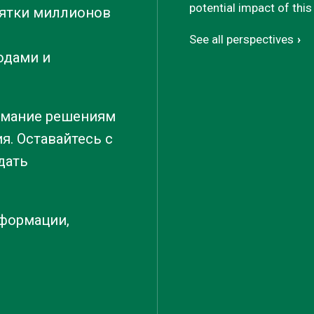
potential impact of this 
сятки миллионов
See all perspectives
одами и
нимание решениям
я. Оставайтесь с
дать
формации,