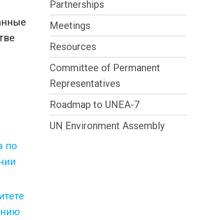
Partnerships
анные
Meetings
тве
Resources
Committee of Permanent
Representatives
Roadmap to UNEA-7
UN Environment Assembly
в по
нии
итете
анию