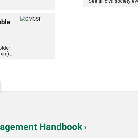
See all civil society e
able
older
orum)…
gagement Handbook