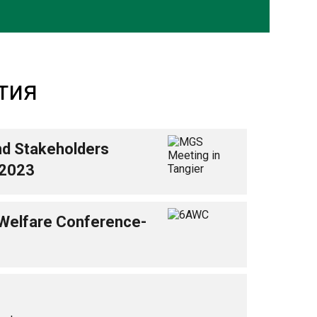
тия
nd Stakeholders
 2023
 Welfare Conference-