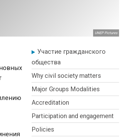
UNEP Pictures
Civil
Участие гражданского
общества
society
сновных
Why civil society matters
т
engagement
Major Groups Modalities
еплению
Accreditation
Participation and engagement
Policies
мнения