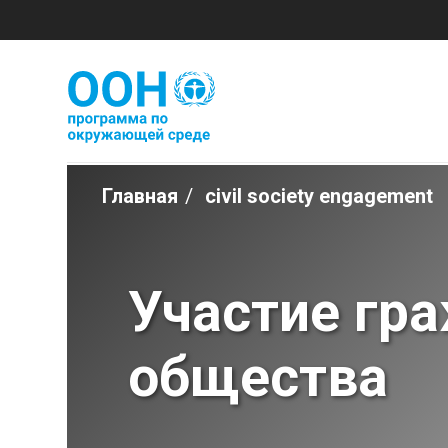
Перейти
к
основному
содержимому
Главная
civil society engagement
Breadcrumb
Участие гр
общества