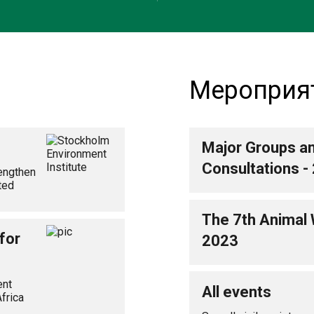
Мероприя
Major Groups a
Consultations -
rengthen
ted
The 7th Animal
for
2023
ent
All events
frica