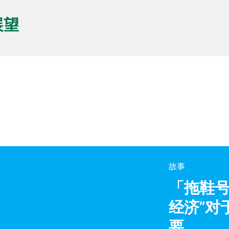
展望
故事
「拖鞋号
经济”对
要