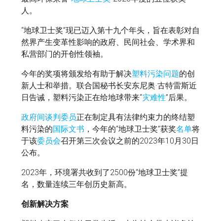
人。
“地球卫士奖”现已迈入第十九个年头，旨在表彰对自
然界产生变革性影响的政府、民间社会、学术界和
私营部门的开创性领袖。
今年的奖项将颁发给有助于解决
塑料污染问题
的创
新人士和举措。联合国秘书长安东尼奥·古特雷斯近
日告诫，塑料污染正在给地球带来“
灾难性
”后果。
政府间谈判委员
正在制定具有法律约束力的终结塑
料污染的
国际文书
，今年的“地球卫士奖”获奖
名单
将
于该
委员会
召开第三次会议之前的2023年10月30日
公布。
2023年，环境署共收到了2500份“地球卫士奖”提
名，数量连续三年创历史新高。
创新解决方案