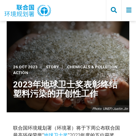
Skip
to
main
content
26 OCT 2023
STORY
CHEMICALS & POLLUTION
ACTION
2023年地球卫士奖表彰终结
塑料污染的开创性工作
Photo: UNEP/Justin Jin
联合国环境规划署（环境署）将于下周公布联合国
最高环保荣誉“
地球卫士奖
”2023年度的五位获奖