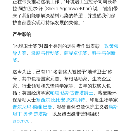
正在带头推动这项工作，”环境署工业经济司司长希
拉·阿加瓦尔-汗 (Sheila Aggarwal-Khan) 说，“他们带
来了我们能够解决塑料污染的希望，并提醒我们保
护自然是实现可持续发展的关键。”
产生影响
“地球卫士奖”对四个类别的远见者作出表彰：
政策领
导力奖
、
激励与行动奖
、
商界卓识奖
、
科学与创新
奖
。
迄今为止，已有111名获奖人被授予“地球卫士”称
号，其中包括国家元首、草根活动家、生态企业
家、行业领袖和先锋科学家等。去年的获奖人包
括：英国经济学家
帕塔·达斯古普塔爵士
、喀麦隆环
保活动人士
塞西尔·比比安·恩杰贝特
、印度生物学家
普尔尼玛·德维·巴曼
、秘鲁自然资源保护主义者
康斯
坦丁·奥卡·楚塔斯
，以及黎巴嫩非营利组织
arcencel
。