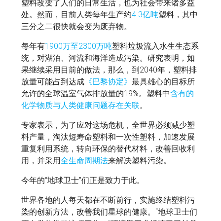
塑料改变了人们的日常生活，也为社会带来诸多益
处。然而，目前人类每年生产约
4.3亿吨
塑料，其中
三分之二很快就会变为废弃物。
每年有
1900万至2300万吨
塑料垃圾流入水生生态系
统，对湖泊、河流和海洋造成污染。研究表明，如
果继续采用目前的做法，那么，到2040年，塑料排
放量可能占到达成
《巴黎协定》
最具雄心的目标所
允许的全球温室气体排放量的19%。塑料中
含有的
化学物质与
人类健康问题存在关联
。
专家表示，为了应对这场危机，全世界必须减少塑
料产量，淘汰短寿命塑料和一次性塑料，加速发展
重复利用系统，转向环保的替代材料，改善回收利
用，并采用
全生命周期法
来解决塑料污染。
今年的“地球卫士”们正是致力于此。
世界各地的人每天都在不断前行，实施终结塑料污
染的创新方法，改善我们星球的健康。“地球卫士们